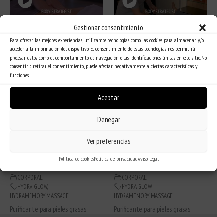
Gestionar consentimiento
Para ofrecer las mejores experiencias, utilizamos tecnologías como las cookies para almacenar y/o
acceder a la información del dispositivo. El consentimiento de estas tecnologías nos permitirá
3IN1 HOT COLD TREATMENT
THERMAL MUD
procesar datos como el comportamiento de navegación o las identificaciones únicas en este sitio. No
CORPORAL
CORPORAL
consentir o retirar el consentimiento, puede afectar negativamente a ciertas características y
HYDRA GLOW
,
HYDRA GLOW
,
funciones.
HYDRAMEMORY MASSAGE
HYDRAMEMORY MASSAGE
Purificante para pieles grasas
Purificante para pieles grasas
Aceptar
Denegar
Ver preferencias
Política de cookies
Política de privacidad
Aviso legal
HIMALAYAN SALT
DOUBLE PEEL BODY
CORPORAL
CORPORAL
HYDRA GLOW
,
HYDRA GLOW
,
HYDRAMEMORY MASSAGE
HYDRAMEMORY MASSAGE
Purificante para pieles grasas
Purificante para pieles grasas