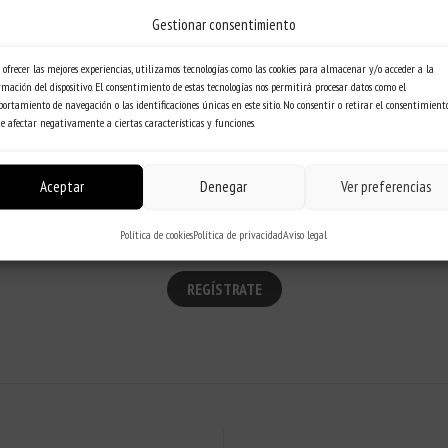
Gestionar consentimiento
¿Quieres tener acceso a contenido exclusivo (tratamientos, vídeos de
formaciones, social media kit, material para tu centro y mucho más)?
 ofrecer las mejores experiencias, utilizamos tecnologías como las cookies para almacenar y/o acceder a la
rmación del dispositivo. El consentimiento de estas tecnologías nos permitirá procesar datos como el
ortamiento de navegación o las identificaciones únicas en este sitio. No consentir o retirar el consentimiento
CONVIÉRTETE EN CLIENTE [ COMFORT ZONE ]
e afectar negativamente a ciertas características y funciones.
CONTÁCTANOS
Aceptar
Denegar
Ver preferencias
¿YA ERES CLIENTE?
Política de cookies
Política de privacidad
Aviso legal
REGÍSTRATE