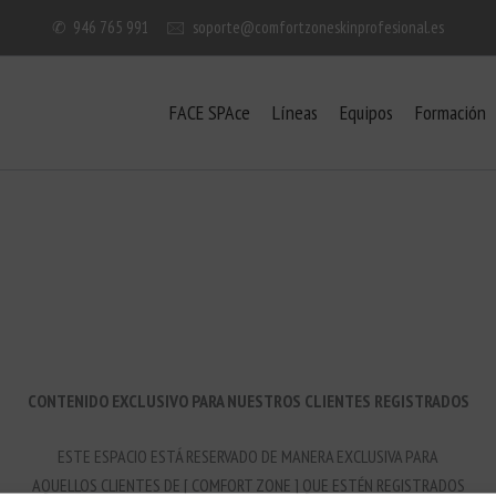
✆
946 765 991
🖂
soporte@comfortzoneskinprofesional.es
FACE SPAce
Líneas
Equipos
Formación
CONTENIDO EXCLUSIVO PARA NUESTROS CLIENTES REGISTRADOS
ESTE ESPACIO ESTÁ RESERVADO DE MANERA EXCLUSIVA PARA
AQUELLOS CLIENTES DE [ COMFORT ZONE ] QUE ESTÉN REGISTRADOS