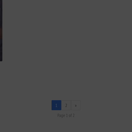
1
2
»
Page 1 of 2