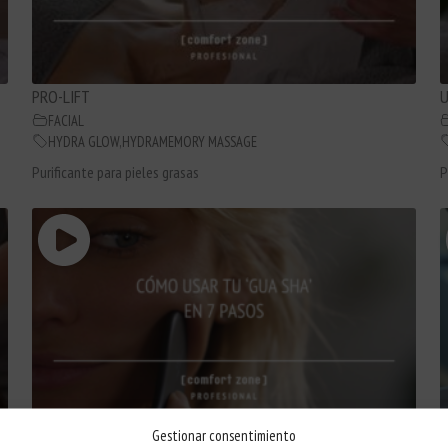
PRO-LIFT
U
FACIAL
HYDRA GLOW
,
HYDRAMEMORY MASSAGE
Purificante para pieles grasas
P
GUA SHA
M
Gestionar consentimiento