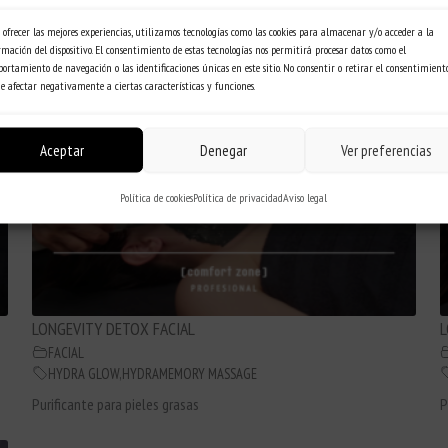
FACIAL
 ofrecer las mejores experiencias, utilizamos tecnologías como las cookies para almacenar y/o acceder a la
HYDRA GLOW
,
HYDRAMEMORY MASSAGE
rmación del dispositivo. El consentimiento de estas tecnologías nos permitirá procesar datos como el
Purificante para pieles grasas
P
ortamiento de navegación o las identificaciones únicas en este sitio. No consentir o retirar el consentimiento
e afectar negativamente a ciertas características y funciones.
Aceptar
Denegar
Ver preferencias
Política de cookies
Política de privacidad
Aviso legal
LONGEVITY DETOX FACIAL
L
FACIAL
HYDRA GLOW
,
HYDRAMEMORY MASSAGE
Purificante para pieles grasas
P