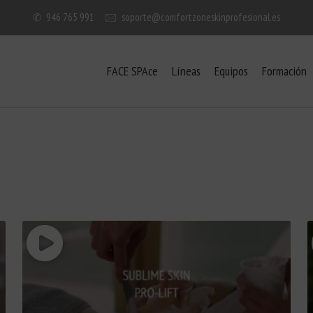
✆
946 765 991
🖂
soporte@comfortzoneskinprofesional.es
FACE SPAce
Líneas
Equipos
Formación