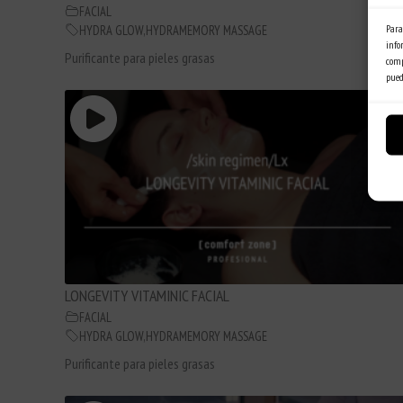
FACIAL
Para
HYDRA GLOW
,
HYDRAMEMORY MASSAGE
info
Purificante para pieles grasas
comp
pued
LONGEVITY VITAMINIC FACIAL
FACIAL
HYDRA GLOW
,
HYDRAMEMORY MASSAGE
Purificante para pieles grasas