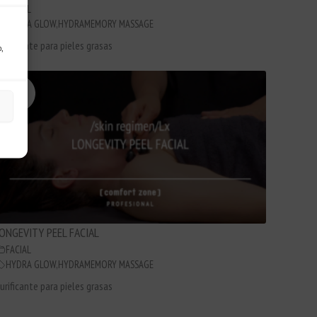
FACIAL
HYDRA GLOW
,
HYDRAMEMORY MASSAGE
urificante para pieles grasas
,
ONGEVITY PEEL FACIAL
FACIAL
HYDRA GLOW
,
HYDRAMEMORY MASSAGE
urificante para pieles grasas