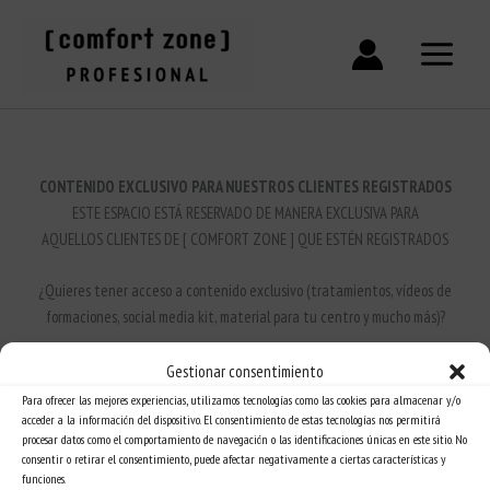
Ir
al
contenido
CONTENIDO EXCLUSIVO PARA NUESTROS CLIENTES REGISTRADOS
ESTE ESPACIO ESTÁ RESERVADO DE MANERA EXCLUSIVA PARA
AQUELLOS CLIENTES DE [ COMFORT ZONE ] QUE ESTÉN REGISTRADOS
¿Quieres tener acceso a contenido exclusivo (tratamientos, vídeos de
formaciones, social media kit, material para tu centro y mucho más)?
CONVIÉRTETE EN CLIENTE [ COMFORT ZONE ]
Gestionar consentimiento
Para ofrecer las mejores experiencias, utilizamos tecnologías como las cookies para almacenar y/o
acceder a la información del dispositivo. El consentimiento de estas tecnologías nos permitirá
CONTÁCTANOS
procesar datos como el comportamiento de navegación o las identificaciones únicas en este sitio. No
consentir o retirar el consentimiento, puede afectar negativamente a ciertas características y
funciones.
¿YA ERES CLIENTE?