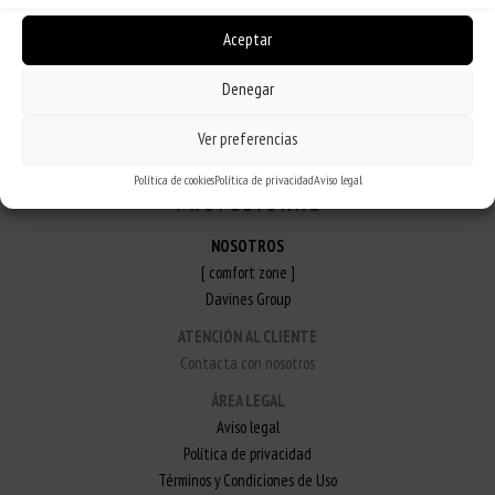
Aceptar
REGÍSTRATE
Denegar
Ver preferencias
Política de cookies
Política de privacidad
Aviso legal
NOSOTROS
[ comfort zone ]
Davines Group
ATENCIÓN AL CLIENTE
Contacta con nosotros
ÁREA LEGAL
Aviso legal
Política de privacidad
Términos y Condiciones de Uso